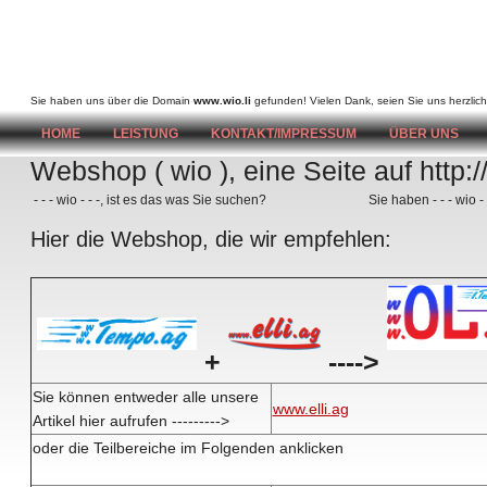
wio
Sie haben uns über die Domain
www.wio.li
gefunden! Vielen Dank, seien Sie uns herzlich
HOME
LEISTUNG
KONTAKT/IMPRESSUM
ÜBER UNS
Webshop ( wio ), eine Seite auf http:/
- - - wio - - -, ist es das was Sie suchen?
Sie haben - - - wio -
Hier die Webshop, die wir empfehlen:
+
---->
Sie können entweder alle unsere
www.elli.ag
Artikel hier aufrufen --------->
oder die Teilbereiche im Folgenden anklicken