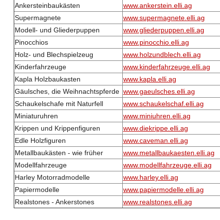
Ankersteinbaukästen
www.ankerstein.elli.ag
Supermagnete
www.supermagnete.elli.ag
Modell- und Gliederpuppen
www.gliederpuppen.elli.ag
Pinocchios
www.pinocchio.elli.ag
Holz- und Blechspielzeug
www.holzundblech.elli.ag
Kinderfahrzeuge
www.kinderfahrzeuge.elli.ag
Kapla Holzbaukasten
www.kapla.elli.ag
Gäulsches, die Weihnachtspferde
www.gaeulsches.elli.ag
Schaukelschafe mit Naturfell
www.schaukelschaf.elli.ag
Miniaturuhren
www.miniuhren.elli.ag
Krippen und Krippenfiguren
www.diekrippe.elli.ag
Edle Holzfiguren
www.caveman.elli.ag
Metallbaukästen - wie früher
www.metallbaukaesten.elli.ag
Modellfahrzeuge
www.modellfahrzeuge.elli.ag
Harley Motorradmodelle
www.harley.elli.ag
Papiermodelle
www.papiermodelle.elli.ag
Realstones - Ankerstones
www.realstones.elli.ag